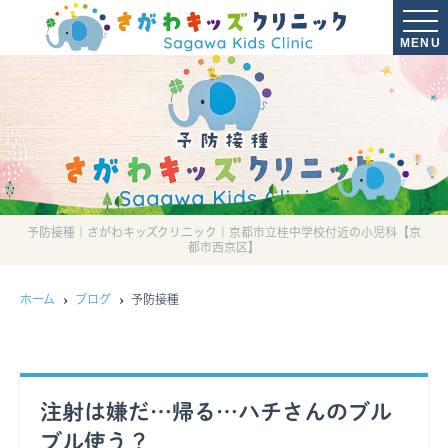
MENU
予防接種
予防接種｜さがわキッズクリニック｜京都市立桂中学校付近の小児科【京
都市西京区】
ホーム
ブログ
予防接種
注射は嫌だ…帰る…ハチさんのブル
ブル使う？