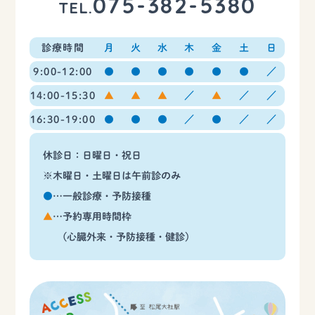
075-382-5380
TEL.
診療時間
月
火
水
木
金
土
日
9:00-12:00
●
●
●
●
●
●
／
14:00-15:30
▲
▲
▲
／
▲
／
／
16:30-19:00
●
●
●
／
●
／
／
休診日：日曜日・祝日
※木曜日・土曜日は午前診のみ
●
…一般診療・予防接種
▲
…予約専用時間枠
(心臓外来・予防接種・健診)